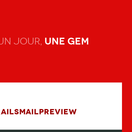
une gem
Un jour,
RailsMailPreview