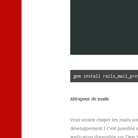
gem install rails_mail_pre
Attrapeur de mails
Vous voulez choper les mails sor
développement ? C’est possible 
application disponible sur l’App 