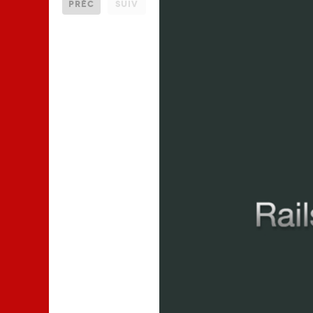
Préc
Suiv