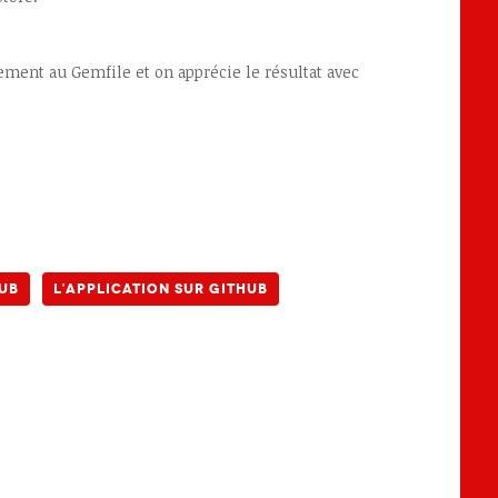
lement au Gemfile et on apprécie le résultat avec
hub
L’application sur github